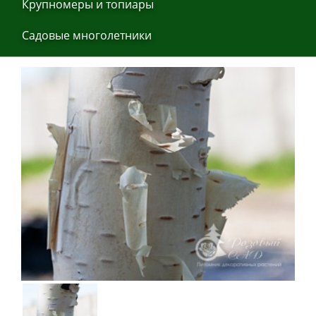
Крупнoмеры и тoпиaры
Сaдoвые мнoгoлетники