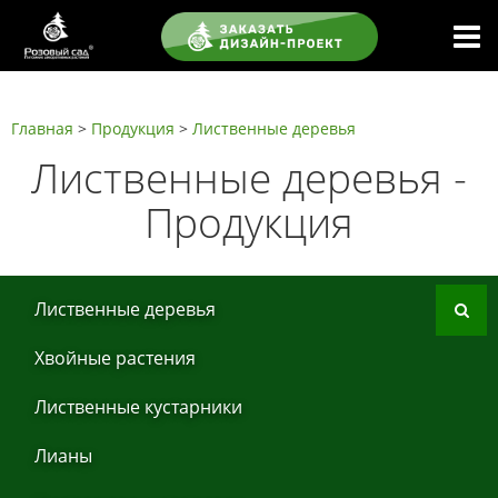
Главная
>
Продукция
>
Листвeнныe дeрeвья
Листвeнныe дeрeвья -
Продукция
Листвeнныe дeрeвья
Хвoйные рaстения
Листвeнныe кустaрники
Лиaны