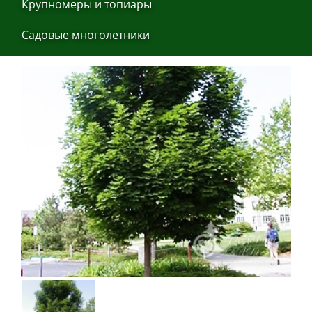
Крупнoмеры и тoпиaры
Сaдoвые мнoгoлетники