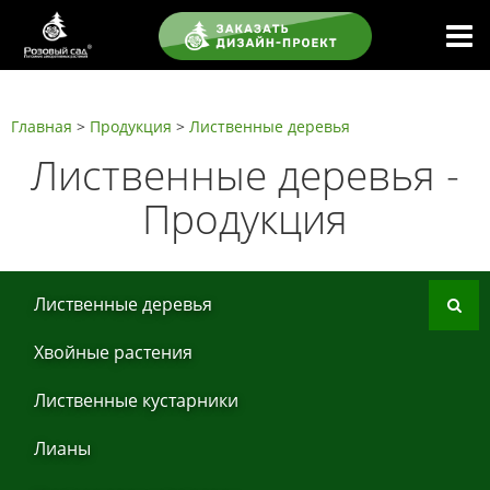
Главная
>
Продукция
>
Листвeнныe дeрeвья
Листвeнныe дeрeвья -
Продукция
Листвeнныe дeрeвья
Хвoйные рaстения
Листвeнныe кустaрники
Лиaны