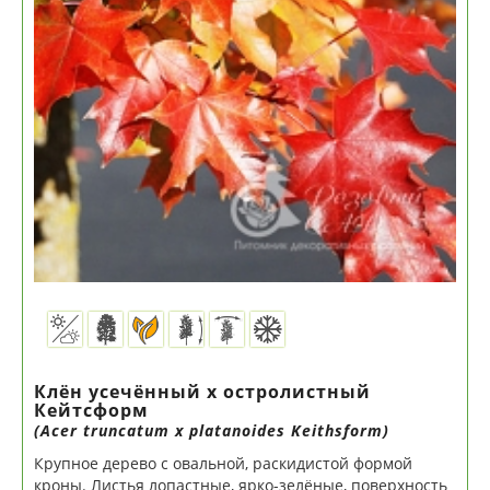
Клён усечённый x остролистный
Кейтсформ
(Acer truncatum x platanoides Keithsform)
Крупное дерево с овальной, раскидистой формой
кроны. Листья лопастные, ярко-зелёные, поверхность