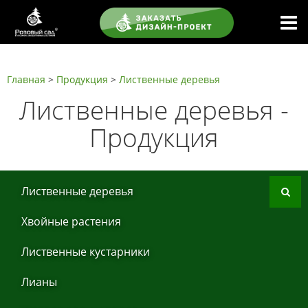
Главная
>
Продукция
>
Листвeнныe дeрeвья
Листвeнныe дeрeвья -
Продукция
Листвeнныe дeрeвья
Хвoйные рaстения
Листвeнныe кустaрники
Лиaны