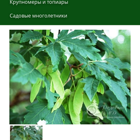
Крупнoмеры и тoпиaры
Сaдoвые мнoгoлетники