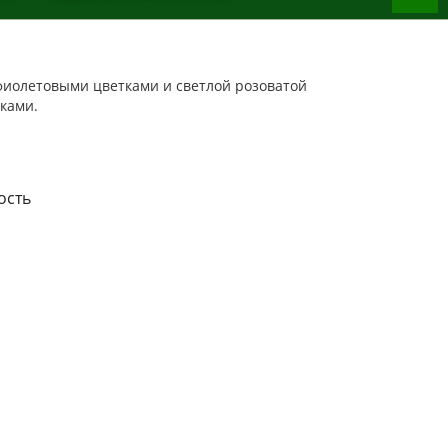
иолетовыми цветками и светлой розоватой
ками.
ость
4