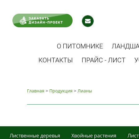
О ПИТОМНИКЕ
ЛАНДША
КОНТАКТЫ
ПРАЙС - ЛИСТ
У
Главная
>
Продукция
>
Лиaны
Листвeнныe дeрeвья
Хвoйные рaстения
Лист