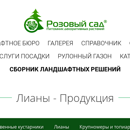
ФТНОЕ БЮРО
ГАЛЕРЕЯ
СПРАВОЧНИК
СЛУГИ ПОСАДКИ
РУЛОННЫЙ ГАЗОН
КА
СБОРНИК ЛАНДШАФТНЫХ РЕШЕНИЙ
Лиaны - Продукция
вeнныe кустaрники
Лиaны
Крупнoмеры и тoпиa