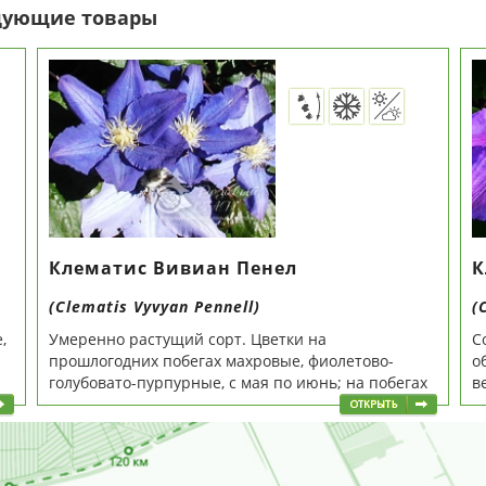
едующие товары
Клематис Вивиан Пенел
К
(Clematis Vyvyan Pennell)
(
,
Умеренно растущий сорт. Цветки на
С
прошлогодних побегах махровые, фиолетово-
о
голубовато-пурпурные, с мая по июнь; на побегах
в
этого...