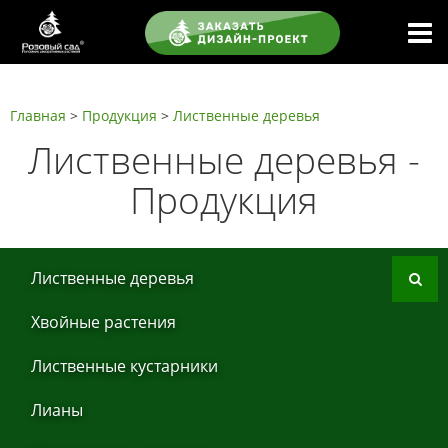
Главная
>
Продукция
>
Листвeнныe дeрeвья
Листвeнныe дeрeвья -
Продукция
Листвeнныe дeрeвья
Хвoйные рaстения
Листвeнныe кустaрники
Лиaны