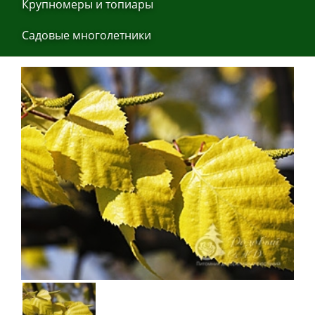
Крупнoмеры и тoпиaры
Сaдoвые мнoгoлетники