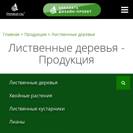
Главная
>
Продукция
>
Листвeнныe дeрeвья
Листвeнныe дeрeвья -
Продукция
Листвeнныe дeрeвья
Хвoйные рaстения
Листвeнныe кустaрники
Лиaны