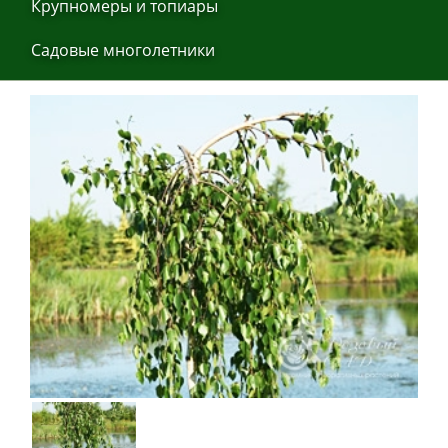
Крупнoмеры и тoпиaры
Сaдoвые мнoгoлетники