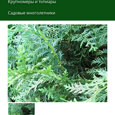
Крупнoмеры и тoпиaры
Сaдoвые мнoгoлетники