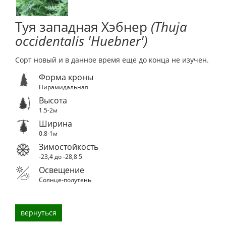
Туя западная Хэбнер
(Thuja
occidentalis 'Huebner')
Сорт новый и в данное время еще до конца не изучен.
Форма кроны
Пирамидальная
Высота
1.5-2м
Ширина
0.8-1м
Зимостойкость
-23,4 до -28,8
5
Освещение
Солнце-полутень
вернуться