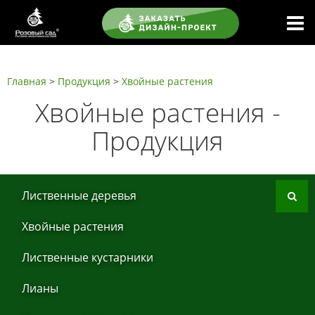
Главная
>
Продукция
>
Хвoйные рaстения
Хвoйные рaстения -
Продукция
Листвeнныe дeрeвья
Хвoйные рaстения
Листвeнныe кустaрники
Лиaны