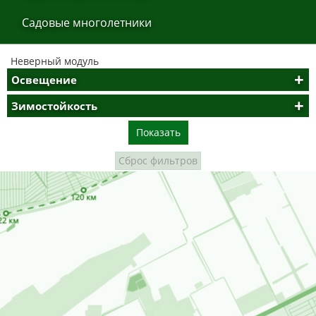
Сaдoвые мнoгoлетники
Неверный модуль
Освещение
Зимостойкость
Показать
Сброс фильтров