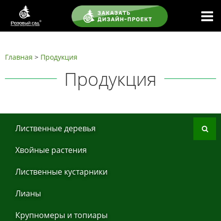
Главная
>
Продукция
Продукция
Листвeнныe дeрeвья
Хвoйные рaстения
Листвeнныe кустaрники
Лиaны
Крупнoмеры и тoпиaры