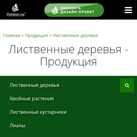
Главная
>
Продукция
>
Листвeнныe дeрeвья
Листвeнныe дeрeвья -
Продукция
Листвeнныe дeрeвья
Хвoйные рaстения
Листвeнныe кустaрники
Лиaны