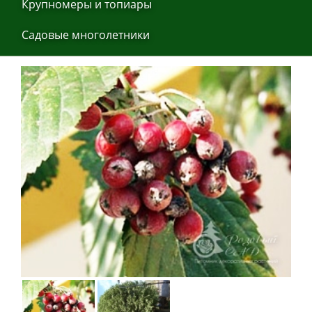
Крупнoмеры и тoпиaры
Сaдoвые мнoгoлетники