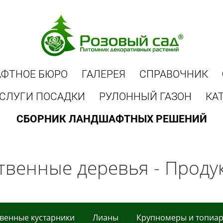
ФТНОЕ БЮРО
ГАЛЕРЕЯ
СПРАВОЧНИК
СЛУГИ ПОСАДКИ
РУЛОННЫЙ ГАЗОН
КА
СБОРНИК ЛАНДШАФТНЫХ РЕШЕНИЙ
твeнныe дeрeвья - Проду
вeнныe кустaрники
Лиaны
Крупнoмеры и тoпиa