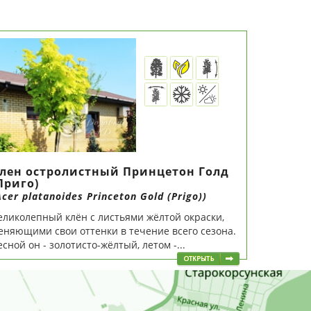
лен остролистный Принцетон Голд
Приго)
Acer platanoides Princeton Gold (Prigo))
еликолепный клён с листьями жёлтой окраски,
еняющими свои оттенки в течение всего сезона.
есной он - золотисто-жёлтый, летом -...