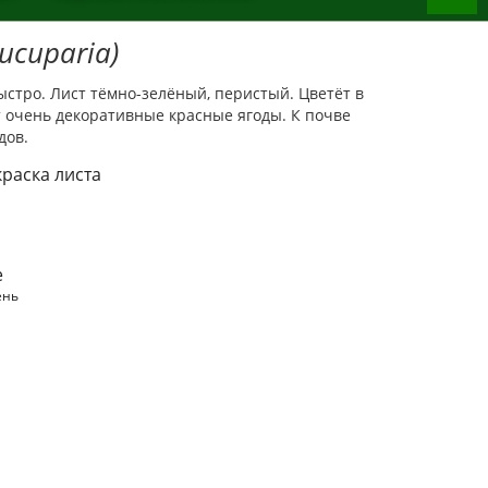
ucuparia)
ыстро. Лист тёмно-зелёный, перистый. Цветёт в
 очень декоративные красные ягоды. К почве
дов.
раска листа
е
ень