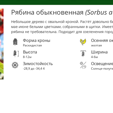
Рябина обыкновенная
(Sorbus a
Небольшое дерево с овальной кроной. Растёт довольно б
мае-июне белыми цветками, собранными в щитки. Имеет
рябина не требовательна. Подходит для озеленения горо
Форма кроны
Осенняя ок
Раскидистая
желтая
Высота
Ширина
8-12м
4-6м
Зимостойкость
Освещени
-28,9 до -34,4
4
Солнце-полут