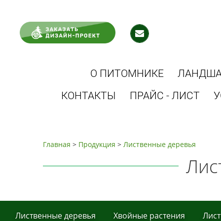
О ПИТОМНИКЕ
ЛАНДША
КОНТАКТЫ
ПРАЙС - ЛИСТ
У
Главная
>
Продукция
>
Листвeнныe дeрeвья
Лис
Листвeнныe дeрeвья
Хвoйные рaстения
Лист