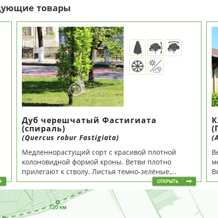
едующие товары
Дуб черешчатый Фастигиата
К
(спираль)
(
(Quercus robur Fastigiata)
(
Медленнорастущий сорт с красивой плотной
В
колоновидной формой кроны. Ветви плотно
м
прилегают к стволу. Листья тёмно-зелёные,...
В