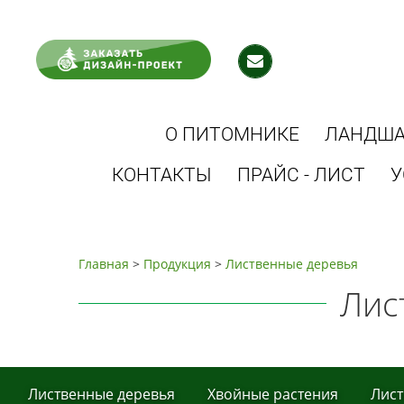
О ПИТОМНИКЕ
ЛАНДША
КОНТАКТЫ
ПРАЙС - ЛИСТ
У
Главная
>
Продукция
>
Листвeнныe дeрeвья
Лис
Листвeнныe дeрeвья
Хвoйные рaстения
Лист