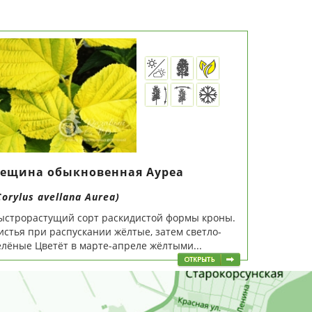
ещина обыкновенная Ауреа
Corylus avellana Aurea)
ыстрорастущий сорт раскидистой формы кроны.
истья при распускании жёлтые, затем светло-
елёные Цветёт в марте-апреле жёлтыми...