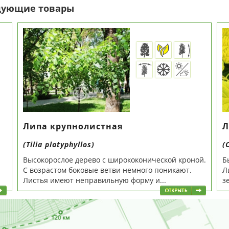
едующие товары
Липа крупнолистная
Л
(Tilia platyphyllos)
(
Высокорослое дерево с ширококонической кроной.
Б
С возрастом боковые ветви немного поникают.
Л
Листья имеют неправильную форму и...
з