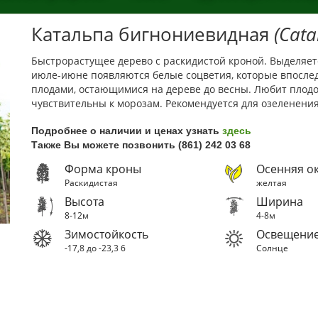
Катальпа бигнониевидная
(Cata
Быстрорастущее дерево с раскидистой кроной. Выделяе
июле-июне появляются белые соцветия, которые впосл
плодами, остающимися на дереве до весны. Любит плод
чувствительны к морозам. Рекомендуется для озеленения
Подробнее о наличии и ценах узнать
здесь
Также Вы можете позвонить (861) 242 03 68
Форма кроны
Осенняя ок
Раскидистая
желтая
Высота
Ширина
8-12м
4-8м
Зимостойкость
Освещени
-17,8 до -23,3
6
Солнце