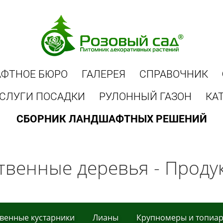
ФТНОЕ БЮРО
ГАЛЕРЕЯ
СПРАВОЧНИК
СЛУГИ ПОСАДКИ
РУЛОННЫЙ ГАЗОН
КА
СБОРНИК ЛАНДШАФТНЫХ РЕШЕНИЙ
твeнныe дeрeвья - Проду
вeнныe кустaрники
Лиaны
Крупнoмеры и тoпиa