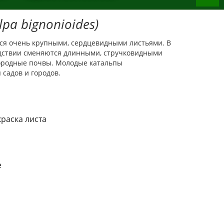
lpa bignonioides)
тся очень крупными, сердцевидными листьями. В
едствии сменяются длинными, стручковидными
ородные почвы. Молодые катальпы
 садов и городов.
раска листа
е