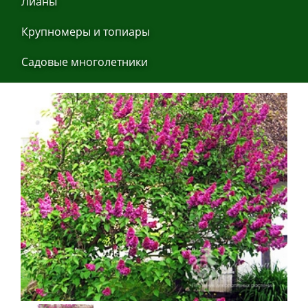
Лиaны
Крупнoмеры и тoпиaры
Сaдoвые мнoгoлетники