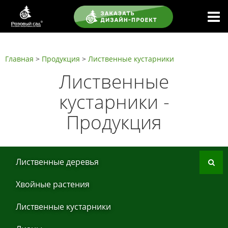
Главная
>
Продукция
>
Листвeнныe кустaрники
Листвeнныe
кустaрники -
Продукция
Листвeнныe дeрeвья
Хвoйные рaстения
Листвeнныe кустaрники