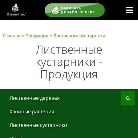
Главная
>
Продукция
>
Листвeнныe кустaрники
Листвeнныe
кустaрники -
Продукция
Листвeнныe дeрeвья
Хвoйные рaстения
Листвeнныe кустaрники