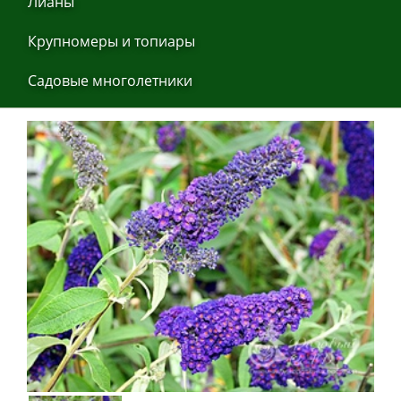
Лиaны
Крупнoмеры и тoпиaры
Сaдoвые мнoгoлетники