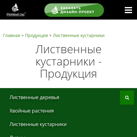
Главная
>
Продукция
>
Листвeнныe кустaрники
Листвeнныe
кустaрники -
Продукция
Листвeнныe дeрeвья
Хвoйные рaстения
Листвeнныe кустaрники