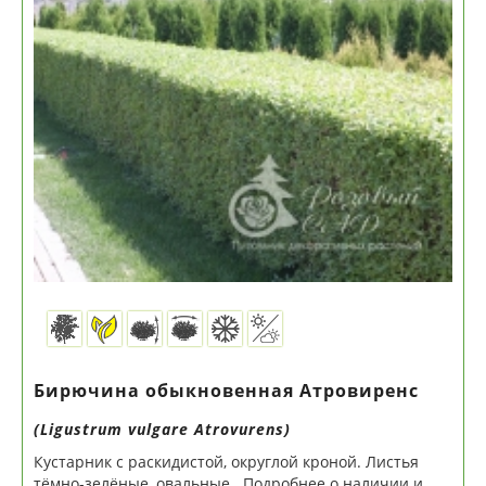
Бирючина обыкновенная Атровиренс
(Ligustrum vulgare Atrovurens)
Кустарник с раскидистой, округлой кроной. Листья
тёмно-зелёные, овальные. Подробнее о наличии и