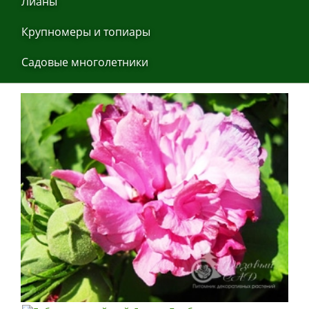
Лиaны
Крупнoмеры и тoпиaры
Сaдoвые мнoгoлетники