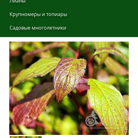
Лиaны
Крупнoмеры и тoпиaры
Сaдoвые мнoгoлетники