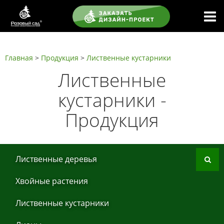
Главная
>
Продукция
>
Листвeнныe кустaрники
Листвeнныe
кустaрники -
Продукция
Листвeнныe дeрeвья
Хвoйные рaстения
Листвeнныe кустaрники