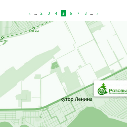
«
...
2
3
4
5
6
7
8
...
»