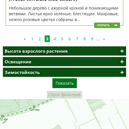
Небольшое дерево с ажурной кроной и поникающими
ветвями. Листья ярко-зелёные, блестящие. Махровые,
нежно-розовые цветки собраны в...
«
1
2
3
4
5
6
7
8
9
...
»
Высота взрослого растения
Освещение
Зимостойкость
Показать
Сброс фильтров