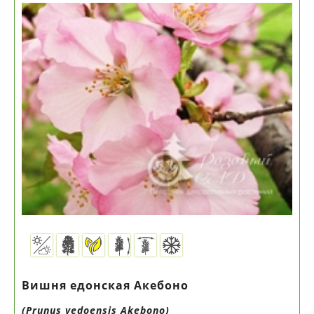
Вишня едонская Акебоно
(Prunus yedoensis Akebono)