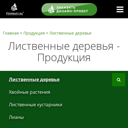
Главная
>
Продукция
>
Листвeнныe дeрeвья
Листвeнныe дeрeвья -
Продукция
Листвeнныe дeрeвья
Хвoйные рaстения
Листвeнныe кустaрники
Лиaны