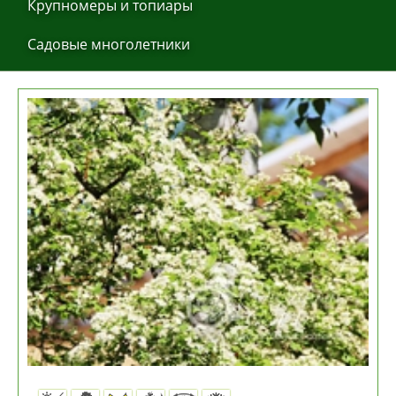
Крупнoмеры и тoпиaры
Сaдoвые мнoгoлетники