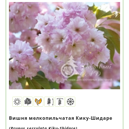
Вишня мелкопильчатая Кику-Шидаре
(Prunus serrulata Kiku-Shidare)