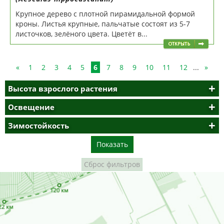
Крупное дерево с плотной пирамидальной формой
кроны. Листья крупные, пальчатые состоят из 5-7
листочков, зелёного цвета. Цветёт в...
«
1
2
3
4
5
6
7
8
9
10
11
12
...
»
Высота взрослого растения
Освещение
Зимостойкость
Показать
Сброс фильтров