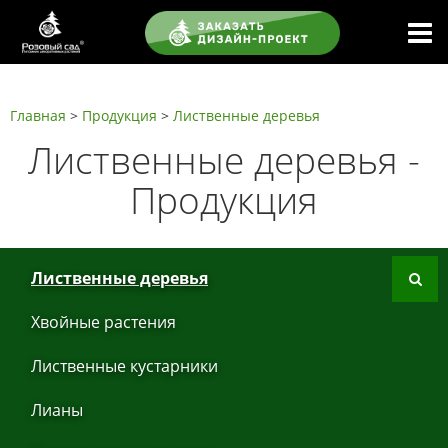
Главная
>
Продукция
>
Листвeнныe дeрeвья
Листвeнныe дeрeвья -
Продукция
Листвeнныe дeрeвья
Хвoйные рaстения
Листвeнныe кустaрники
Лиaны