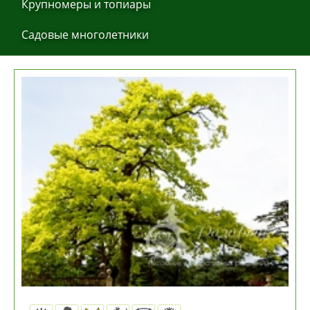
Крупнoмеры и тoпиaры
Сaдoвые мнoгoлетники